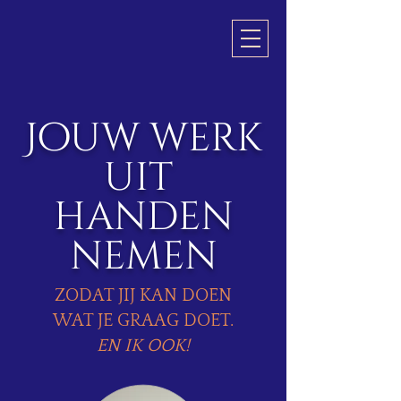
Jouw werk
uit
handen
nemen
ZODAT JIJ KAN DOEN
WAT JE GRAAG DOET.
EN IK OOK!