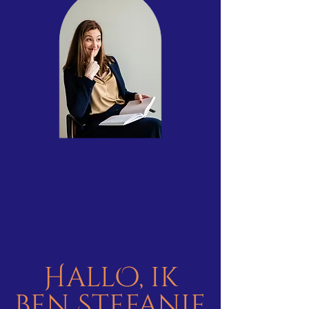
HallO, ik
ben Stefanie